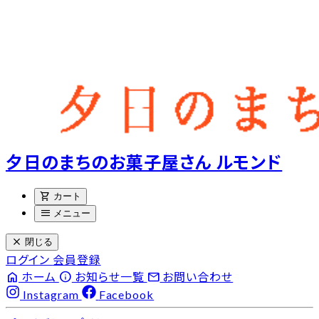
夕日のまちのお菓子屋さん ルモンド
shopping_cart
カート
menu
メニュー
close
閉じる
ログイン
会員登録
home
info
email
ホーム
お知らせ一覧
お問い合わせ
Instagram
Facebook