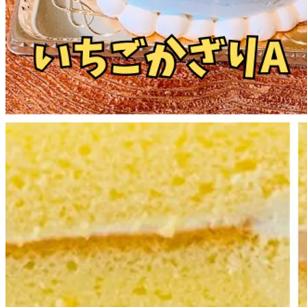
expand_more
オプション
特製生チョコ仕様
+￥680
フルーツの飾り（黄桃・洋梨・キウイ・はっさく）
+￥720
プリンの飾り
+￥300
ゼリー人形の飾り
+￥200
expand_more
メッセージプレート
【お誕生日プレート】カートページにてお名前をご指定下
さい。7文字程度まで（記入がない場合、お誕生日おめでとう
のみの記載となります）
+￥0
【無地プレート】カートページにてメッセージをご指定下
さい。20文字程度まで（例：Happy Birthday、結婚おめでと
う等）
+￥0
【無し】
+￥0
expand_more
ローソク
大3本入
+￥0
小5本入
+￥0
当日ご来店時に指定
+￥0
無し
+￥0