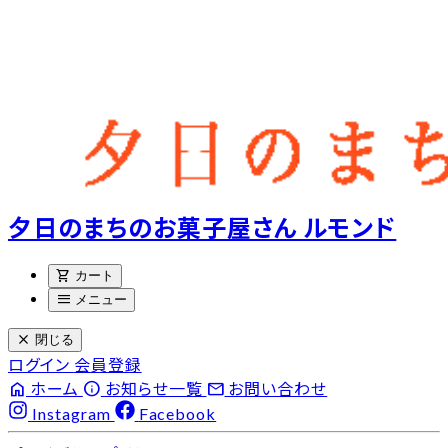
夕日のまちのお菓子屋さん ルモンド
shopping_cart
カート
menu
メニュー
close
閉じる
ログイン
会員登録
home
info
email
ホーム
お知らせ一覧
お問い合わせ
Instagram
Facebook