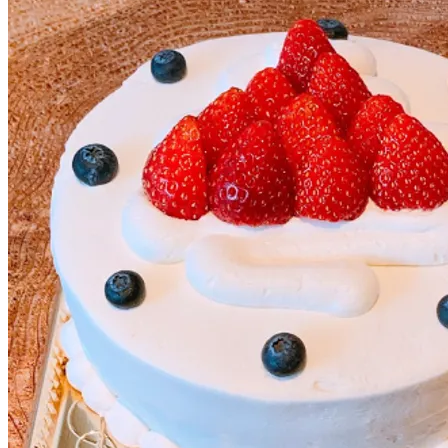
chevron_right
７号デコレーション(約21cm、10～12名様分)
ルモンド特製のデコレーションケーキです。
スライスいちごのサンドの量、かざりいちごの量、オプション
を自由にお選びできます。
画像2枚目、3枚目をご確認ください。
※プリントデコレーションをお選びのお客様は
カートページにて画像添付お願い致します。
¥
8,424
expand_more
7号デコレーション サンド
１段サンド
-￥324
２段サンド
+￥0
expand_more
かざりいちご
A（5粒程度）
-￥432
B（10粒程度）
+￥0