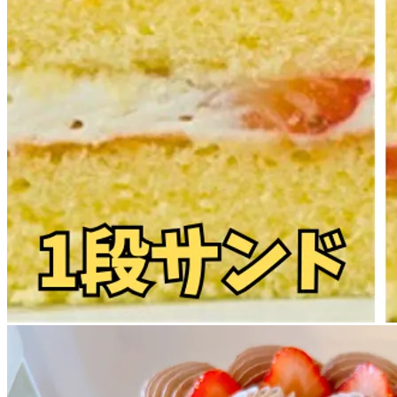
expand_more
プリントデコレーション
プリントデコレーション
+￥1,620
expand_more
角デコレーション7号〜
角デコレーション7号
+￥2,100
角デコレーション8号
+￥2,600
角デコレーション9号
+￥3,200
角デコレーション10号
+￥3,780
カートに追加
・
¥
8,424
arrow_back
メニューに戻る
受け取り方法を選択してください
お持ち帰り
店舗で受け取る
通販(全国配送)
贈り物
に最適