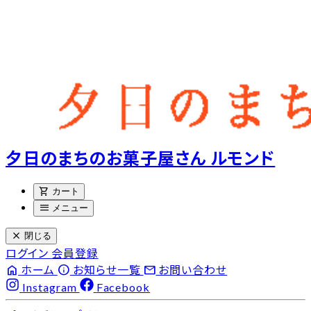
夕日のまちのお菓子屋さん ルモンド
shopping_cart
カート
menu
メニュー
close
閉じる
ログイン
会員登録
home
info
email
ホーム
お知らせ一覧
お問い合わせ
Instagram
Facebook