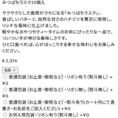
みつばちラスク10個入
サクサクとした食感がクセになる「みつばちラスク」。
香ばしいバターと、自然な甘さのハチミツを贅沢に使用し、
リッチな風味に仕上げました。
軽やかなおやつやティータイムのお供にぴったりな一品で、
ついつい手が伸びる美味しさです。
ひと口食べれば、心がほっこりする幸せな味わいをお楽しみ
ください。
¥
2,376
expand_more
包装
普通包装（お土産・御祝など）・リボン有り（熨斗無し）
+
￥0
普通包装（お土産・御祝など）・リボン無し（熨斗無し）
+
￥0
普通包装（お土産・御祝など）・熨斗有り(カート内にて表
書き・お名前をご記入ください)
+￥0
お供え用包装・リボン有り（熨斗無し）
+￥0