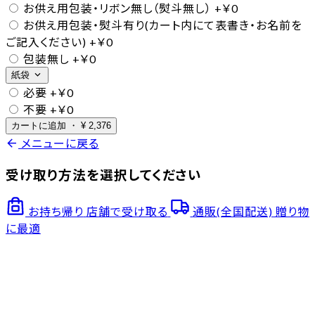
お供え用包装・リボン無し（熨斗無し）
+￥0
お供え用包装・熨斗有り(カート内にて表書き・お名前を
ご記入ください)
+￥0
包装無し
+￥0
expand_more
紙袋
必要
+￥0
不要
+￥0
カートに追加
・
¥
2,376
arrow_back
メニューに戻る
受け取り方法を選択してください
お持ち帰り
店舗で受け取る
通販(全国配送)
贈り物
に最適