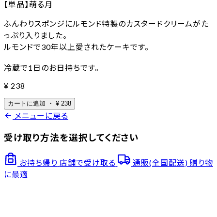
【単品】萌る月
ふんわりスポンジにルモンド特製のカスタードクリームがた
っぷり入りました。
ルモンドで30年以上愛されたケーキです。
冷蔵で1日のお日持ちです。
¥
238
カートに追加
・
¥
238
arrow_back
メニューに戻る
受け取り方法を選択してください
お持ち帰り
店舗で受け取る
通販(全国配送)
贈り物
に最適