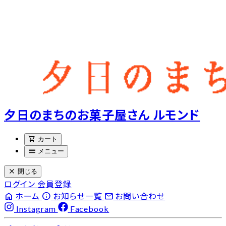
夕日のまちのお菓子屋さん ルモンド
shopping_cart
カート
menu
メニュー
close
閉じる
ログイン
会員登録
home
info
email
ホーム
お知らせ一覧
お問い合わせ
Instagram
Facebook