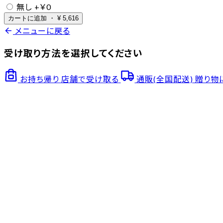
無し
+￥0
カートに追加
・
¥
5,616
arrow_back
メニューに戻る
受け取り方法を選択してください
お持ち帰り
店舗で受け取る
通販(全国配送)
贈り物