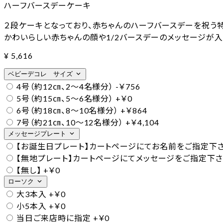
ハーフバースデーケーキ
２段ケーキとなっており、赤ちゃんのハーフバースデーを祝う
かわいらしい赤ちゃんの顔や1/2バースデーのメッセージが入
¥
5,616
expand_more
ベビーデコレ サイズ
4号（約12㎝、2～4名様分）
-￥756
5号（約15㎝、5～6名様分）
+￥0
6号（約18㎝、8～10名様分）
+￥864
7号（約21㎝、10～12名様分）
+￥4,104
expand_more
メッセージプレート
【お誕生日プレート】カートページにてお名前をご指定下
【無地プレート】カートページにてメッセージをご指定下さい。2
【無し】
+￥0
expand_more
ローソク
大3本入
+￥0
小5本入
+￥0
当日ご来店時に指定
+￥0