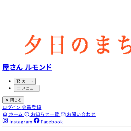
屋さん ルモンド
shopping_cart
カート
menu
メニュー
close
閉じる
ログイン
会員登録
home
info
email
ホーム
お知らせ一覧
お問い合わせ
Instagram
Facebook