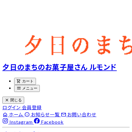
夕日のまちのお菓子屋さん ルモンド
shopping_cart
カート
menu
メニュー
close
閉じる
ログイン
会員登録
home
info
email
ホーム
お知らせ一覧
お問い合わせ
Instagram
Facebook