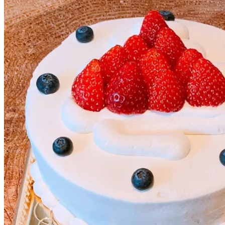
chevron_right
8号デコレーション(約24cm、12～15名様分)
ルモンド特製のデコレーションケーキです。
スライスいちごのサンドの量、かざりいちごの量、オプションを
画像2枚目、3枚目をご確認ください。
※プリントデコレーションをお選びのお客様は
カートページにて画像添付お願い致します。
¥
10,260
expand_more
8号デコレーション サンド
１段サンド
-￥432
２段サンド
+￥0
expand_more
かざりいちご
A（5粒程度）
-￥432
B（10粒程度）
+￥0
expand_more
オプション