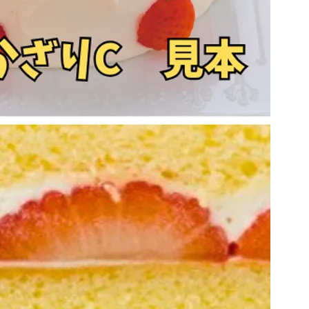
みの記載となります）
+￥0
）
+￥0