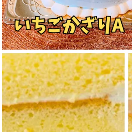
特製生チョコ仕様
+￥680
フルーツの飾り（黄桃・洋梨・キウイ・はっさく）
+￥720
プリンの飾り
+￥300
ゼリー人形の飾り
+￥200
expand_more
メッセージプレート
【お誕生日プレート】カートページにてお名前をご指定下
【無地プレート】カートページにてメッセージをご指定下さい。2
【無し】
+￥0
expand_more
ローソク
大3本入
+￥0
小5本入
+￥0
当日ご来店時に指定
+￥0
無し
+￥0
expand_more
プリントデコレーション
プリントデコレーション
+￥1,620
expand_more
角デコレーション7号〜
角デコレーション7号
+￥2,100
角デコレーション8号
+￥2,600