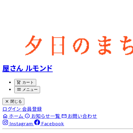
屋さん ルモンド
shopping_cart
カート
menu
メニュー
close
閉じる
ログイン
会員登録
home
info
email
ホーム
お知らせ一覧
お問い合わせ
Instagram
Facebook