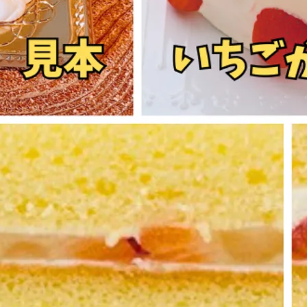
さい。7文字程度まで（記入がない場合、お誕生日おめでとうの
0文字程度まで（例：Happy Birthday、結婚おめでとう等